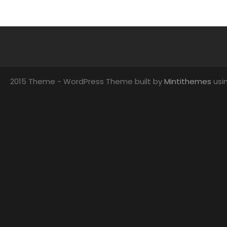
2015 Theme - WordPress Theme built by
Mintithemes
usi