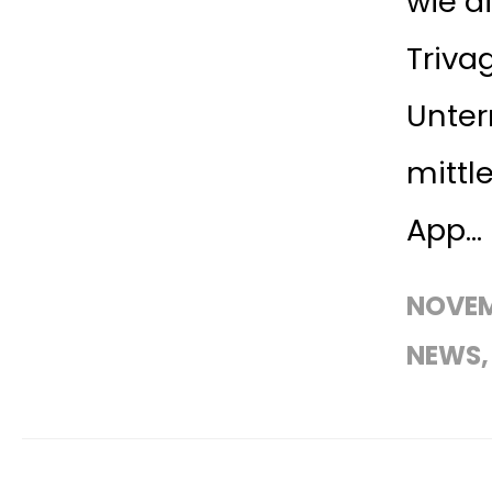
wie d
Triva
Unte
mittl
App...
NOVEM
NEWS