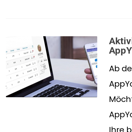
Aktiv
AppY
Ab de
AppYou
Möcht
AppYo
Ihre 