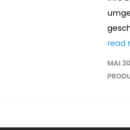
umges
geschi
read
MAI 30
PROD