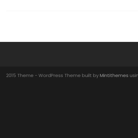
2015 Theme - WordPress Theme built by
Mintithemes
usi