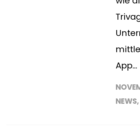
wie d
Triva
Unte
mittl
App...
NOVEM
NEWS