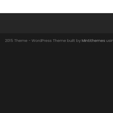
2015 Theme - WordPress Theme built by
Mintithemes
usi