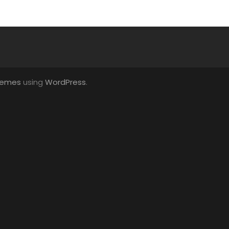
hemes
using
WordPress
.