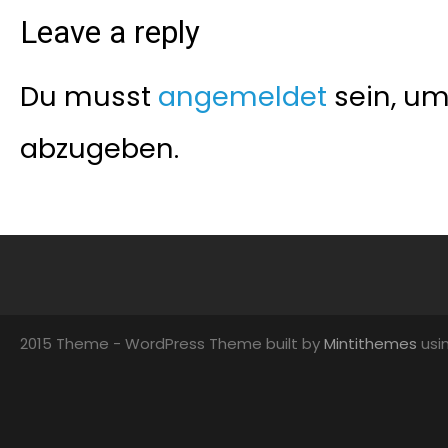
Leave a reply
Du musst
angemeldet
sein, u
abzugeben.
2015 Theme - WordPress Theme built by
Mintithemes
usi