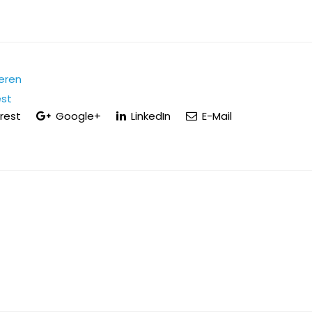
eren
est
rest
Google+
LinkedIn
E-Mail