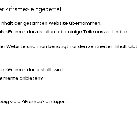
er <iframe> eingebettet.
der Inhalt der gesamten Website übernommen.
 als <iFrame> darzustellen oder einige Teile auszublenden.
ner Website und man benötigt nur den zentrierten Inhalt gib
ein <iFrame> dargestellt wird
relemente anbieten?
big viele <iFrames> einfügen.