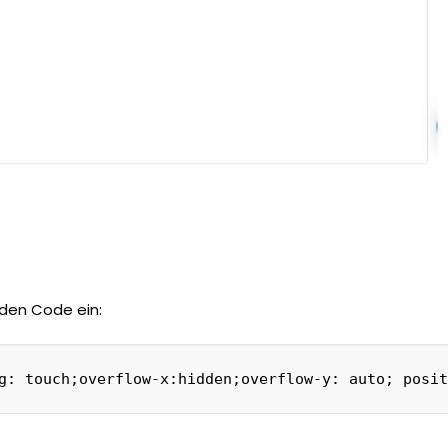
nden Code ein:
g
:
 touch
;
overflow
-
x
:
hidden
;
overflow
-
y
:
auto
;
 posit